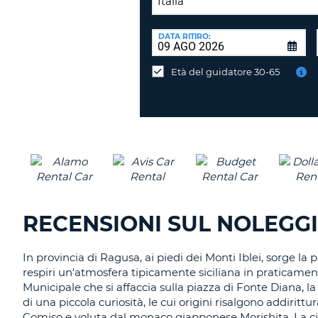
SEDE
DI
DATA RITIRO:
Consegni
RICONSEGNA:
l'auto
Età del guidatore 30-65
in
una
sede
diversa?
RECENSIONI SUL NOLEGG
In provincia di Ragusa, ai piedi dei Monti Iblei, sorge la p
respiri un'atmosfera tipicamente siciliana in praticament
Municipale che si affaccia sulla piazza di Fonte Diana, l
di una piccola curiosità, le cui origini risalgono addirit
Comiso e voluta dal monaco giapponese Morishita. La cit