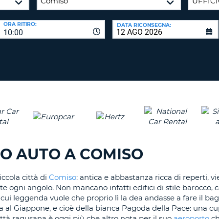
CARATTE
NUOVA
ALMEN
AGENZIE D
PASSWORD
ORA RITIRO:
DATA RICONSEGNA:
UN
10:00
CARATTE
MAIUSCO
ALMEN
MODIFIC
PASSWO
UN
CARATTE
MINUSCO
CANCEL
ALMEN
UN
NUMERO
ALMEN
IO AUTO A COMISO
UN
CARATTE
iccola città di
Comiso
: antica e abbastanza ricca di reperti, v
SPECIALE
e ogni angolo. Non mancano infatti edifici di stile barocco, c
a cui leggenda vuole che proprio lì la dea andasse a fare il b
tura al Giappone, e cioè della bianca Pagoda della Pace: una c
tà ragusana è oggi più che altro nota per il suo
aeroporto
ch