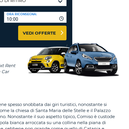
RI
O
I VIAGGIO E AFFILIATI
ORA RICONSEGNA:
WEB
10:00
LOGIN
RE
LO
VEDI OFFERTE
TO
A
RD
RE
LO
O
O
RE
iene spesso snobbata dai giri turistici, nonostante si
ome la chiesa di Santa Maria delle Stelle e il Palazzo
agno. Nonostante il suo aspetto tipico, Comiso è custode
upola bianca arroccata su una collina nella piana di
e, sebbene non grande come quello di Catania e