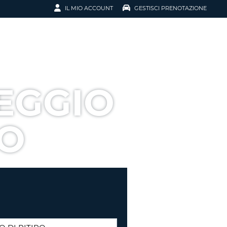
IL MIO ACCOUNT
GESTISCI PRENOTAZIONE
SCI LA
OTAZIONE
IRIZZO EMAIL
IL
EGGIO
D
I VOUCHER
SO
ENOTAZIONE
ICATO LA TUA PASSWORD?
NOTAZIONI PIÙ VELOCI
A UN ACCOUNT