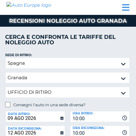
AUTO
NOLEGGIO
NOLEGGIO
NOLEGGIO
PARTNER
AIUTO
EUROPE
AUTO
AUTO
CAMPER
RECENSIONI NOLEGGIO AUTO GRANADA
NOLEGGIO
CAMPER
CERCA E CONFRONTA LE TARIFFE DEL
PARTNER
NOLEGGIO AUTO
NE
AIUTO
SEDE DI RITIRO:
IL
Consegni
MIO
l'auto
ACCOUNT
in
GESTISCI
una
PRENOTAZIONE
sede
diversa?
ITALIA
Consegni l'auto in una sede diversa?
SEDE
ORA RITIRO:
DI
DATA RITIRO:
10:00
RICONSEGNA:
ORA RICONSEGNA:
DATA RICONSEGNA:
10:00