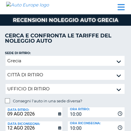
AUTO
NOLEGGIO
NOLEGGIO
NOLEGGIO
PARTNER
AIUTO
EUROPE
AUTO
AUTO
CAMPER
RECENSIONI NOLEGGIO AUTO GRECIA
NOLEGGIO
CAMPER
CERCA E CONFRONTA LE TARIFFE DEL
PARTNER
NOLEGGIO AUTO
NE
AIUTO
SEDE DI RITIRO:
IL
Consegni
MIO
l'auto
ACCOUNT
in
GESTISCI
una
PRENOTAZIONE
sede
diversa?
ITALIA
Consegni l'auto in una sede diversa?
SEDE
ORA RITIRO:
DI
DATA RITIRO:
10:00
RICONSEGNA:
ORA RICONSEGNA:
DATA RICONSEGNA:
10:00