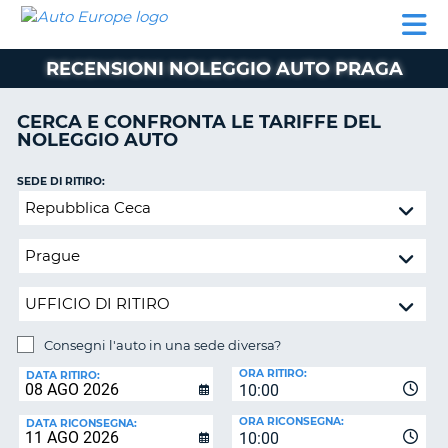
AUTO
NOLEGGIO
NOLEGGIO
NOLEGGIO
PARTNER
AIUTO
EUROPE
AUTO
AUTO
CAMPER
RECENSIONI NOLEGGIO AUTO PRAGA
NOLEGGIO
CAMPER
CERCA E CONFRONTA LE TARIFFE DEL
PARTNER
NOLEGGIO AUTO
NE
AIUTO
SEDE DI RITIRO:
IL
Consegni
MIO
l'auto
ACCOUNT
in
GESTISCI
una
PRENOTAZIONE
sede
diversa?
ITALIA
Consegni l'auto in una sede diversa?
SEDE
ORA RITIRO:
DI
DATA RITIRO:
10:00
RICONSEGNA:
ORA RICONSEGNA:
DATA RICONSEGNA:
10:00