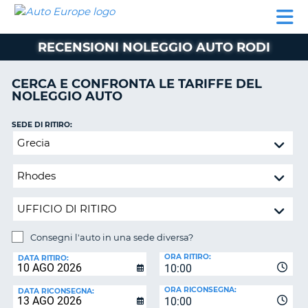
AUTO
NOLEGGIO
NOLEGGIO
NOLEGGIO
PARTNER
AIUTO
EUROPE
AUTO
AUTO
CAMPER
RECENSIONI NOLEGGIO AUTO RODI
NOLEGGIO
CAMPER
CERCA E CONFRONTA LE TARIFFE DEL
PARTNER
NOLEGGIO AUTO
NE
AIUTO
SEDE DI RITIRO:
IL
Consegni
MIO
l'auto
ACCOUNT
in
GESTISCI
una
PRENOTAZIONE
sede
diversa?
ITALIA
Consegni l'auto in una sede diversa?
SEDE
ORA RITIRO:
DI
DATA RITIRO:
10:00
RICONSEGNA:
ORA RICONSEGNA:
DATA RICONSEGNA:
10:00