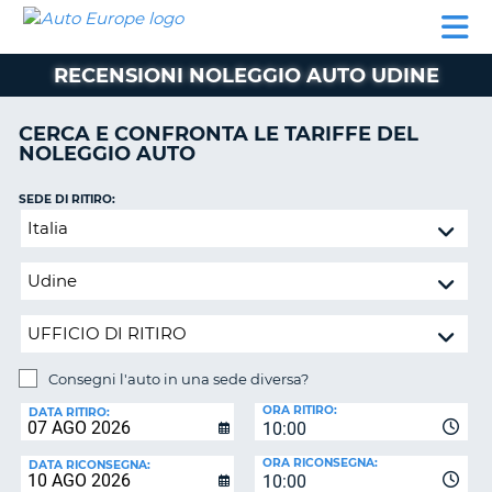
AUTO
NOLEGGIO
NOLEGGIO
NOLEGGIO
PARTNER
AIUTO
EUROPE
AUTO
AUTO
CAMPER
RECENSIONI NOLEGGIO AUTO UDINE
NOLEGGIO
CAMPER
CERCA E CONFRONTA LE TARIFFE DEL
PARTNER
NOLEGGIO AUTO
NE
AIUTO
SEDE DI RITIRO:
IL
Consegni
MIO
l'auto
ACCOUNT
in
GESTISCI
una
PRENOTAZIONE
sede
diversa?
ITALIA
Consegni l'auto in una sede diversa?
SEDE
ORA RITIRO:
DI
DATA RITIRO:
10:00
RICONSEGNA:
ORA RICONSEGNA:
DATA RICONSEGNA:
10:00