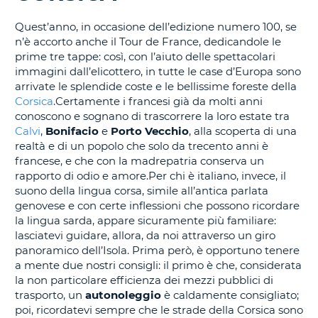
CORSO......
Quest’anno, in occasione dell’edizione numero 100, se
n’è accorto anche il Tour de France, dedicandole le
prime tre tappe: così, con l’aiuto delle spettacolari
immagini dall’elicottero, in tutte le case d’Europa sono
arrivate le splendide coste e le bellissime foreste della
Corsica
.Certamente i francesi già da molti anni
conoscono e sognano di trascorrere la loro estate tra
Calvi
,
Bonifacio
e
Porto Vecchio
, alla scoperta di una
realtà e di un popolo che solo da trecento anni è
francese, e che con la madrepatria conserva un
rapporto di odio e amore.Per chi è italiano, invece, il
suono della lingua corsa, simile all’antica parlata
genovese e con certe inflessioni che possono ricordare
la lingua sarda, appare sicuramente più familiare:
lasciatevi guidare, allora, da noi attraverso un giro
panoramico dell’Isola. Prima però, è opportuno tenere
a mente due nostri consigli: il primo è che, considerata
la non particolare efficienza dei mezzi pubblici di
trasporto, un
autonoleggio
è caldamente consigliato;
poi, ricordatevi sempre che le strade della Corsica sono
T