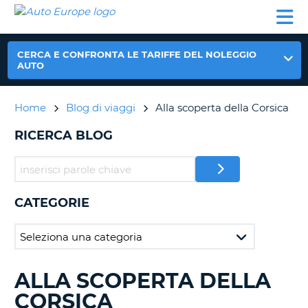
AUTO
NOLEGGIO
NOLEGGIO
NOLEGGIO
PARTNER
AIUTO
EUROPE
AUTO
AUTO
CAMPER
NOLEGGIO
CERCA E CONFRONTA LE TARIFFE DEL NOLEGGIO
CAMPER
AUTO
PARTNER
NE
Home
Blog di viaggi
Alla scoperta della Corsica
AIUTO
IL
RICERCA BLOG
MIO
ACCOUNT
GESTISCI
PRENOTAZIONE
CATEGORIE
ITALIA
ALLA SCOPERTA DELLA
RICERCA
BLOG
CORSICA
IN