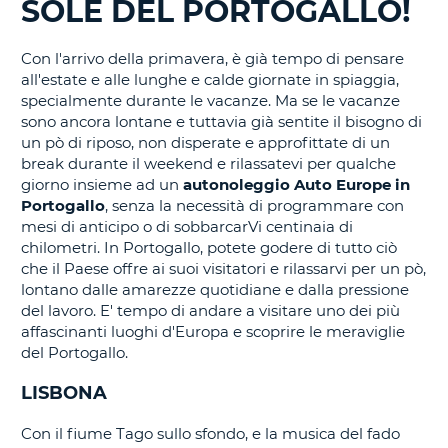
SOLE DEL PORTOGALLO!
IN
CORSO......
Con l'arrivo della primavera, è già tempo di pensare
all'estate e alle lunghe e calde giornate in spiaggia,
specialmente durante le vacanze. Ma se le vacanze
sono ancora lontane e tuttavia già sentite il bisogno di
un pò di riposo, non disperate e approfittate di un
break durante il weekend e rilassatevi per qualche
giorno insieme ad un
autonoleggio Auto Europe in
Portogallo
, senza la necessità di programmare con
mesi di anticipo o di sobbarcarVi centinaia di
chilometri. In Portogallo, potete godere di tutto ciò
che il Paese offre ai suoi visitatori e rilassarvi per un pò,
lontano dalle amarezze quotidiane e dalla pressione
del lavoro. E' tempo di andare a visitare uno dei più
affascinanti luoghi d'Europa e scoprire le meraviglie
del Portogallo.
LISBONA
Con il fiume Tago sullo sfondo, e la musica del fado
T