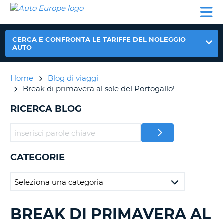
AUTO
NOLEGGIO
NOLEGGIO
NOLEGGIO
PARTNER
AIUTO
EUROPE
AUTO
AUTO
CAMPER
NOLEGGIO
CERCA E CONFRONTA LE TARIFFE DEL NOLEGGIO
CAMPER
AUTO
PARTNER
NE
Home
Blog di viaggi
AIUTO
Break di primavera al sole del Portogallo!
IL
MIO
RICERCA BLOG
ACCOUNT
GESTISCI
PRENOTAZIONE
CATEGORIE
ITALIA
BREAK DI PRIMAVERA AL
RICERCA
BLOG