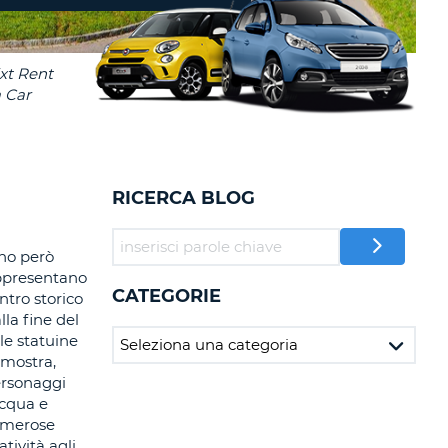
RI
O
I VIAGGIO E AFFILIATI
WEB
LOGIN
RE
LO
TO
A
RD
RE
RICERCA BLOG
LO
O
ono però
appresentano
O
CATEGORIE
ntro storico
lla fine del
RE
 le statuine
 mostra,
personaggi
acqua e
numerose
tività agli