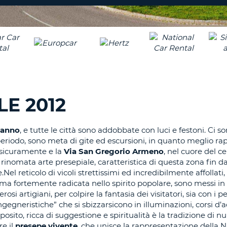
CARATTE
NUOVA
ALMEN
AGENZIE D
PASSWORD
UN
CARATTE
MAIUSCO
ALMEN
MODIFIC
PASSWO
UN
CARATTE
LE 2012
MINUSCO
CANCEL
ALMEN
UN
e anno
, e tutte le città sono addobbate con luci e festoni. Ci s
NUMERO
 periodo, sono meta di gite ed escursioni, in quanto meglio r
ALMEN
 sicuramente e la
Via San Gregorio Armeno
, nel cuore del ce
UN
a rinomata arte presepiale, caratteristica di questa zona fin da
CARATTE
l reticolo di vicoli strettissimi ed incredibilmente affollati,
, ma fortemente radicata nello spirito popolare, sono messi in
SPECIALE
si artigiani, per colpire la fantasia dei visitatori, sia con i 
ingegneristiche” che si sbizzarsicono in illuminazioni, corsi d’
oposito, ricca di suggestione e spiritualità è la tradizione di 
re il
presepe vivente
, che unisce la rappresentazione della Na