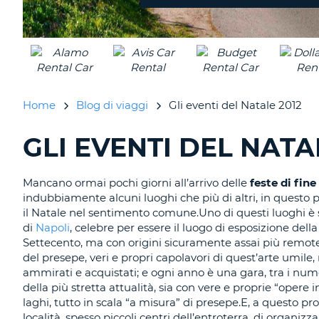
diversa?
Home
Blog di viaggi
Gli eventi del Natale 2012
GLI EVENTI DEL NATA
RICERCA
BLOG
IN
CORSO......
Mancano ormai pochi giorni all’arrivo delle
feste di fin
indubbiamente alcuni luoghi che più di altri, in questo
il Natale nel sentimento comune.Uno di questi luoghi è
di
Napoli
, celebre per essere il luogo di esposizione dell
Settecento, ma con origini sicuramente assai più remote.Ne
del presepe, veri e propri capolavori di quest’arte umile
ammirati e acquistati; e ogni anno è una gara, tra i numero
della più stretta attualità, sia con vere e proprie “opere 
laghi, tutto in scala “a misura” di presepe.E, a questo pr
località, spesso piccoli centri dell’entroterra, di organizza