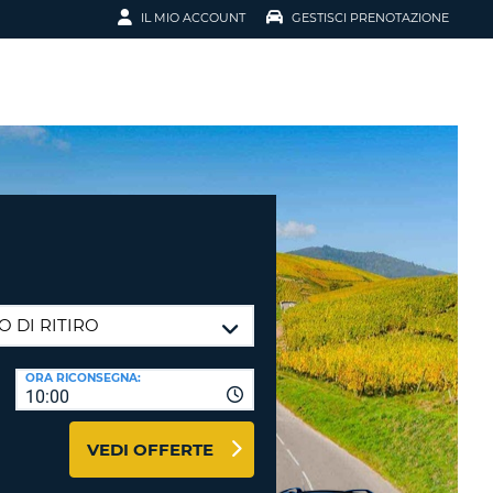
IL MIO ACCOUNT
GESTISCI PRENOTAZIONE
SCI LA
OTAZIONE
IRIZZO EMAIL
IL
D
I VOUCHER
ENOTAZIONE
ICATO LA TUA PASSWORD?
ORA RICONSEGNA:
10:00
NOTAZIONI PIÙ VELOCI
VEDI OFFERTE
A UN ACCOUNT