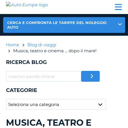
AUTO
NOLEGGIO
NOLEGGIO
NOLEGGIO
PARTNER
AIUTO
EUROPE
AUTO
AUTO
CAMPER
NOLEGGIO
CERCA E CONFRONTA LE TARIFFE DEL NOLEGGIO
CAMPER
AUTO
PARTNER
NE
Home
Blog di viaggi
AIUTO
Musica, teatro e cinema ... dopo il mare!
IL
MIO
RICERCA BLOG
ACCOUNT
GESTISCI
PRENOTAZIONE
CATEGORIE
ITALIA
MUSICA, TEATRO E
RICERCA
BLOG