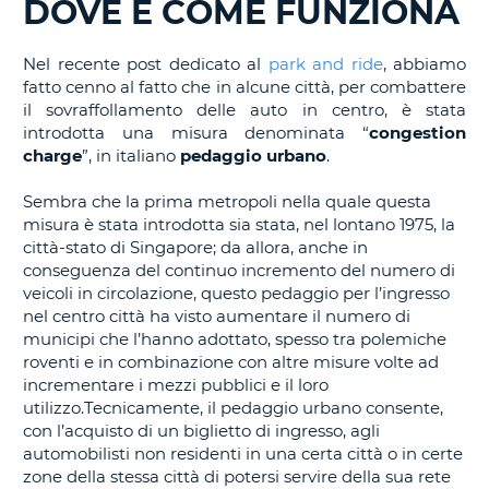
DOVE E COME FUNZIONA
IN
CORSO......
Nel recente post dedicato al
park and ride
, abbiamo
fatto cenno al fatto che in alcune città, per combattere
il sovraffollamento delle auto in centro, è stata
introdotta una misura denominata “
congestion
charge
”, in italiano
pedaggio urbano
.
Sembra che la prima metropoli nella quale questa
misura è stata introdotta sia stata, nel lontano 1975, la
città-stato di Singapore; da allora, anche in
conseguenza del continuo incremento del numero di
veicoli in circolazione, questo pedaggio per l’ingresso
nel centro città ha visto aumentare il numero di
municipi che l’hanno adottato, spesso tra polemiche
roventi e in combinazione con altre misure volte ad
incrementare i mezzi pubblici e il loro
utilizzo.Tecnicamente, il pedaggio urbano consente,
con l’acquisto di un biglietto di ingresso, agli
automobilisti non residenti in una certa città o in certe
zone della stessa città di potersi servire della sua rete
T