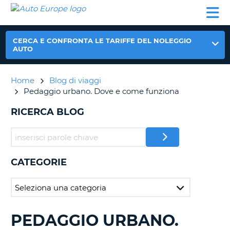
AUTO
NOLEGGIO
NOLEGGIO
NOLEGGIO
PARTNER
AIUTO
EUROPE
AUTO
AUTO
CAMPER
NOLEGGIO
CERCA E CONFRONTA LE TARIFFE DEL NOLEGGIO
CAMPER
AUTO
PARTNER
NE
Home
Blog di viaggi
AIUTO
Pedaggio urbano. Dove e come funziona
IL
MIO
RICERCA BLOG
ACCOUNT
GESTISCI
PRENOTAZIONE
CATEGORIE
ITALIA
PEDAGGIO URBANO.
RICERCA
BLOG