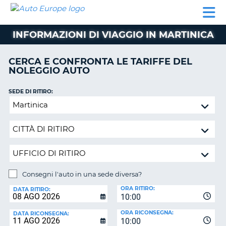
AUTO
NOLEGGIO
NOLEGGIO
NOLEGGIO
PARTNER
AIUTO
EUROPE
AUTO
AUTO
CAMPER
INFORMAZIONI DI VIAGGIO IN MARTINICA
NOLEGGIO
CAMPER
CERCA E CONFRONTA LE TARIFFE DEL
PARTNER
NOLEGGIO AUTO
NE
AIUTO
SEDE DI RITIRO:
IL
Consegni
MIO
l'auto
ACCOUNT
in
GESTISCI
una
PRENOTAZIONE
sede
diversa?
ITALIA
Consegni l'auto in una sede diversa?
SEDE
ORA RITIRO:
DI
DATA RITIRO:
10:00
RICONSEGNA:
ORA RICONSEGNA:
DATA RICONSEGNA:
10:00