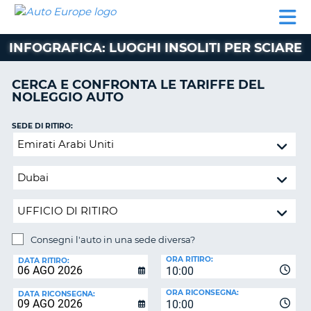
AUTO
NOLEGGIO
NOLEGGIO
NOLEGGIO
PARTNER
AIUTO
EUROPE
AUTO
AUTO
CAMPER
INFOGRAFICA: LUOGHI INSOLITI PER SCIARE
NOLEGGIO
CAMPER
CERCA E CONFRONTA LE TARIFFE DEL
PARTNER
NOLEGGIO AUTO
NE
AIUTO
SEDE DI RITIRO:
IL
Consegni
MIO
l'auto
ACCOUNT
in
GESTISCI
una
PRENOTAZIONE
sede
diversa?
ITALIA
Consegni l'auto in una sede diversa?
SEDE
ORA RITIRO:
DI
DATA RITIRO:
10:00
RICONSEGNA:
ORA RICONSEGNA:
DATA RICONSEGNA:
10:00