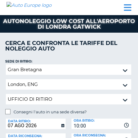
AUTO
NOLEGGIO
NOLEGGIO
NOLEGGIO
PARTNER
AIUTO
EUROPE
AUTO
AUTO
CAMPER
AUTONOLEGGIO LOW COST ALL'AEROPORTO
NOLEGGIO
DI LONDRA GATWICK
CAMPER
PARTNER
CERCA E CONFRONTA LE TARIFFE DEL
NE
NOLEGGIO AUTO
AIUTO
IL
SEDE DI RITIRO:
MIO
Consegni
ACCOUNT
l'auto
in
GESTISCI
una
PRENOTAZIONE
sede
ITALIA
diversa?
Consegni l'auto in una sede diversa?
SEDE
ORA RITIRO:
DI
DATA RITIRO:
10:00
RICONSEGNA:
ORA RICONSEGNA:
DATA RICONSEGNA: