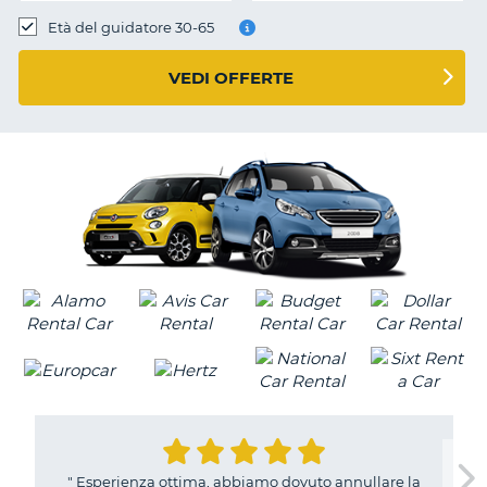
Età del guidatore 30-65
VEDI OFFERTE
"
Esperienza ottima, abbiamo dovuto annullare la
T