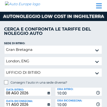
AUTO
NOLEGGIO
NOLEGGIO
NOLEGGIO
PARTNER
AIUTO
EUROPE
AUTO
AUTO
CAMPER
AUTONOLEGGIO LOW COST IN INGHILTERRA
NOLEGGIO
CAMPER
CERCA E CONFRONTA LE TARIFFE DEL
PARTNER
NOLEGGIO AUTO
NE
AIUTO
SEDE DI RITIRO:
IL
Consegni
MIO
l'auto
ACCOUNT
in
GESTISCI
una
PRENOTAZIONE
sede
diversa?
ITALIA
Consegni l'auto in una sede diversa?
SEDE
ORA RITIRO:
DI
DATA RITIRO:
10:00
RICONSEGNA:
ORA RICONSEGNA:
DATA RICONSEGNA:
10:00