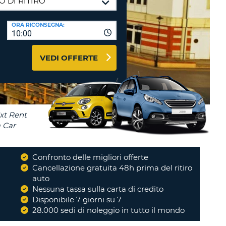
RI
O
I VIAGGIO E AFFILIATI
ORA RICONSEGNA:
WEB
10:00
LOGIN
RE
LO
VEDI OFFERTE
TO
A
RD
RE
LO
O
O
Confronto delle migliori offerte
i
Cancellazione gratuita 48h prima del ritiro
RE
auto
Nessuna tassa sulla carta di credito
Disponibile 7 giorni su 7
28.000 sedi di noleggio in tutto il mondo