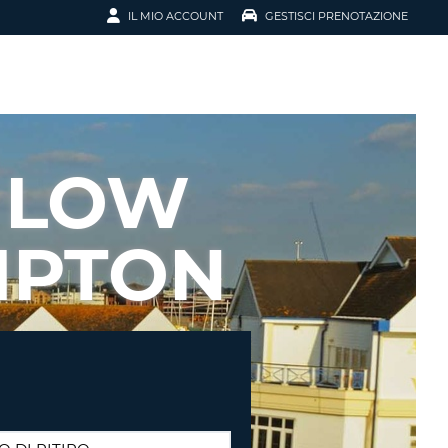
IL MIO ACCOUNT
GESTISCI PRENOTAZIONE
SCI LA
OTAZIONE
IRIZZO EMAIL
IL
 LOW
D
I VOUCHER
MPTON
ENOTAZIONE
ICATO LA TUA PASSWORD?
NOTAZIONI PIÙ VELOCI
A UN ACCOUNT