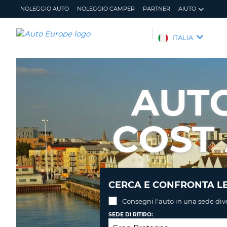
NOLEGGIO AUTO
NOLEGGIO CAMPER
PARTNER
AIUTO
AUTO
ITALIA
EUROPE
NOLEGGIO
AUTO
AUT
NOLEGGIO
CAMPER
COST
PARTNER
AIUTO
IL
GESTISCI
MIO
PRENOTAZIONE
ACCOUNT
ITALIA
CERCA E CONFRONTA LE
Consegni l'auto in una sede div
SEDE DI RITIRO: