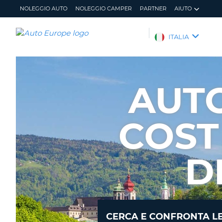
NOLEGGIO AUTO
NOLEGGIO CAMPER
PARTNER
AIUTO
AUTO
ITALIA
EUROPE
NOLEGGIO
AUTO
AUT
NOLEGGIO
CAMPER
COST
PARTNER
AIUTO
IL
GESTISCI
D
MIO
PRENOTAZIONE
ACCOUNT
ITALIA
CERCA E CONFRONTA LE