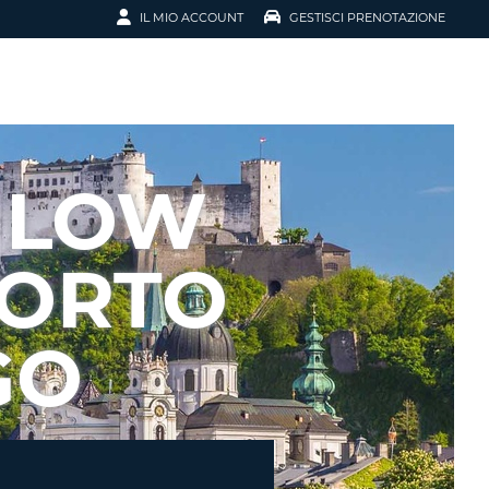
IL MIO ACCOUNT
GESTISCI PRENOTAZIONE
SCI LA
OTAZIONE
IRIZZO EMAIL
IL
 LOW
D
I VOUCHER
PORTO
ENOTAZIONE
GO
ICATO LA TUA PASSWORD?
NOTAZIONI PIÙ VELOCI
A UN ACCOUNT