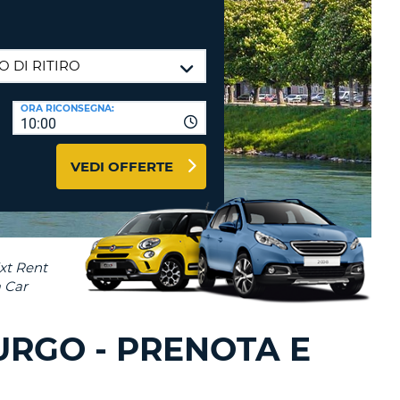
RI
O
I VIAGGIO E AFFILIATI
WEB
LOGIN
RE
LO
ORA RICONSEGNA:
TO
A
10:00
RD
RE
VEDI OFFERTE
LO
O
O
RE
URGO - PRENOTA E