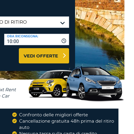
RI
O
I VIAGGIO E AFFILIATI
WEB
LOGIN
RE
LO
ORA RICONSEGNA:
TO
A
10:00
RD
RE
VEDI OFFERTE
LO
O
O
RE
Confronto delle migliori offerte
i
Cancellazione gratuita 48h prima del ritiro
auto
Nessuna tassa sulla carta di credito