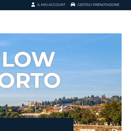
IL MIO ACCOUNT
GESTISCI PRENOTAZIONE
SCI LA
OTAZIONE
IRIZZO EMAIL
IL
 LOW
D
I VOUCHER
PORTO
ENOTAZIONE
ICATO LA TUA PASSWORD?
NOTAZIONI PIÙ VELOCI
A UN ACCOUNT