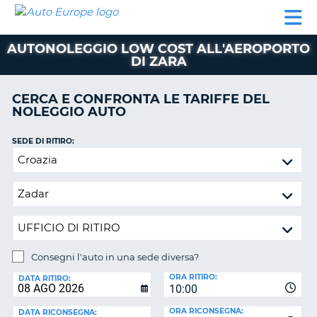
AUTO
NOLEGGIO
NOLEGGIO
NOLEGGIO
PARTNER
AIUTO
EUROPE
AUTO
AUTO
CAMPER
AUTONOLEGGIO LOW COST ALL'AEROPORTO
NOLEGGIO
DI ZARA
CAMPER
PARTNER
CERCA E CONFRONTA LE TARIFFE DEL
NE
NOLEGGIO AUTO
AIUTO
IL
SEDE DI RITIRO:
MIO
Consegni
ACCOUNT
l'auto
in
GESTISCI
una
PRENOTAZIONE
sede
ITALIA
diversa?
Consegni l'auto in una sede diversa?
SEDE
ORA RITIRO:
DI
DATA RITIRO:
10:00
RICONSEGNA:
ORA RICONSEGNA:
DATA RICONSEGNA: