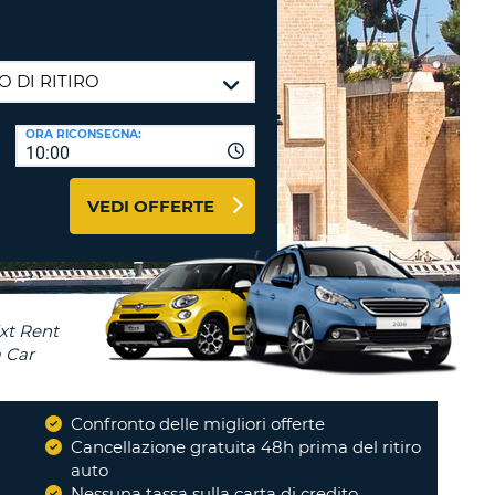
RI
O
I VIAGGIO E AFFILIATI
WEB
LOGIN
RE
LO
ORA RICONSEGNA:
TO
A
10:00
RD
RE
VEDI OFFERTE
LO
O
O
RE
Confronto delle migliori offerte
i
Cancellazione gratuita 48h prima del ritiro
auto
Nessuna tassa sulla carta di credito