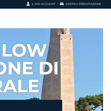
IL MIO ACCOUNT
GESTISCI PRENOTAZIONE
SCI LA
OTAZIONE
IRIZZO EMAIL
IL
 LOW
D
I VOUCHER
ONE DI
ENOTAZIONE
RALE
ICATO LA TUA PASSWORD?
NOTAZIONI PIÙ VELOCI
A UN ACCOUNT