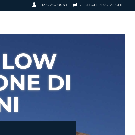
IL MIO ACCOUNT
GESTISCI PRENOTAZIONE
SCI LA
OTAZIONE
IRIZZO EMAIL
IL
 LOW
D
I VOUCHER
ONE DI
ENOTAZIONE
NI
ICATO LA TUA PASSWORD?
NOTAZIONI PIÙ VELOCI
A UN ACCOUNT