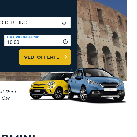
RI
O
I VIAGGIO E AFFILIATI
WEB
LOGIN
RE
LO
ORA RICONSEGNA:
TO
A
10:00
RD
RE
VEDI OFFERTE
LO
O
O
RE