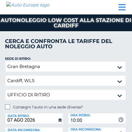
AUTO
NOLEGGIO
NOLEGGIO
NOLEGGIO
PARTNER
AIUTO
EUROPE
AUTO
AUTO
CAMPER
AUTONOLEGGIO LOW COST ALLA STAZIONE DI
NOLEGGIO
CARDIFF
CAMPER
PARTNER
CERCA E CONFRONTA LE TARIFFE DEL
NE
NOLEGGIO AUTO
AIUTO
IL
SEDE DI RITIRO:
MIO
Consegni
ACCOUNT
l'auto
in
GESTISCI
una
PRENOTAZIONE
sede
ITALIA
diversa?
Consegni l'auto in una sede diversa?
SEDE
ORA RITIRO:
DI
DATA RITIRO:
10:00
RICONSEGNA:
ORA RICONSEGNA:
DATA RICONSEGNA: