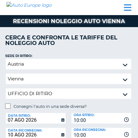
AUTO
NOLEGGIO
NOLEGGIO
NOLEGGIO
PARTNER
AIUTO
EUROPE
AUTO
AUTO
CAMPER
RECENSIONI NOLEGGIO AUTO VIENNA
NOLEGGIO
CAMPER
CERCA E CONFRONTA LE TARIFFE DEL
PARTNER
NOLEGGIO AUTO
NE
AIUTO
SEDE DI RITIRO:
IL
Consegni
MIO
l'auto
ACCOUNT
in
GESTISCI
una
PRENOTAZIONE
sede
diversa?
ITALIA
Consegni l'auto in una sede diversa?
SEDE
ORA RITIRO:
DI
DATA RITIRO:
10:00
RICONSEGNA:
ORA RICONSEGNA:
DATA RICONSEGNA:
10:00