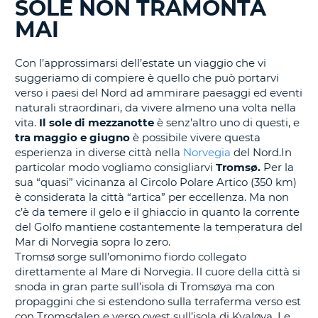
SOLE NON TRAMONTA
IN
CORSO......
MAI
Con l’approssimarsi dell’estate un viaggio che vi
suggeriamo di compiere è quello che può portarvi
verso i paesi del Nord ad ammirare paesaggi ed eventi
naturali straordinari, da vivere almeno una volta nella
vita.
Il sole di mezzanotte
è senz’altro uno di questi, e
tra maggio e giugno
è possibile vivere questa
esperienza in diverse città nella
Norvegia
del Nord.In
particolar modo vogliamo consigliarvi
Tromsø.
Per la
sua “quasi” vicinanza al Circolo Polare Artico (350 km)
è considerata la città “artica” per eccellenza. Ma non
c’è da temere il gelo e il ghiaccio in quanto la corrente
del Golfo mantiene costantemente la temperatura del
Mar di Norvegia sopra lo zero.
Tromsø sorge sull’omonimo fiordo collegato
direttamente al Mare di Norvegia. Il cuore della città si
snoda in gran parte sull’isola di Tromsøya ma con
propaggini che si estendono sulla terraferma verso est
con Tromsdalen e verso ovest sull’isola di Kvaløya. Le
T