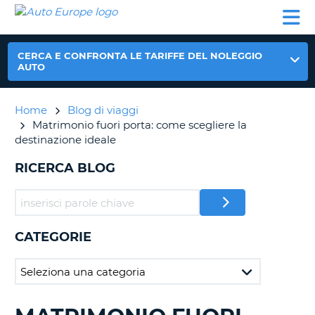
AUTO
NOLEGGIO
NOLEGGIO
NOLEGGIO
PARTNER
AIUTO
EUROPE
AUTO
AUTO
CAMPER
NOLEGGIO
CERCA E CONFRONTA LE TARIFFE DEL NOLEGGIO
CAMPER
AUTO
PARTNER
NE
Home
Blog di viaggi
AIUTO
Matrimonio fuori porta: come scegliere la
IL
destinazione ideale
MIO
ACCOUNT
RICERCA BLOG
GESTISCI
PRENOTAZIONE
ITALIA
CATEGORIE
RICERCA