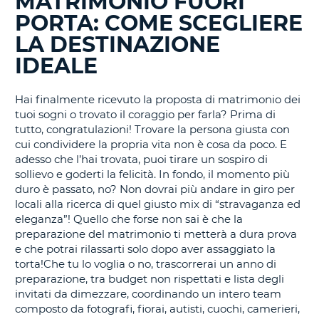
MATRIMONIO FUORI
BLOG
PORTA: COME SCEGLIERE
IN
CORSO......
LA DESTINAZIONE
IDEALE
Hai finalmente ricevuto la proposta di matrimonio dei
tuoi sogni o trovato il coraggio per farla? Prima di
tutto, congratulazioni! Trovare la persona giusta con
cui condividere la propria vita non è cosa da poco. E
adesso che l’hai trovata, puoi tirare un sospiro di
sollievo e goderti la felicità. In fondo, il momento più
duro è passato, no? Non dovrai più andare in giro per
locali alla ricerca di quel giusto mix di “stravaganza ed
eleganza”! Quello che forse non sai è che la
preparazione del matrimonio ti metterà a dura prova
e che potrai rilassarti solo dopo aver assaggiato la
torta!Che tu lo voglia o no, trascorrerai un anno di
preparazione, tra budget non rispettati e lista degli
invitati da dimezzare, coordinando un intero team
composto da fotografi, fiorai, autisti, cuochi, camerieri,
T