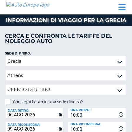
AUTO
NOLEGGIO
NOLEGGIO
NOLEGGIO
PARTNER
AIUTO
EUROPE
AUTO
AUTO
CAMPER
INFORMAZIONI DI VIAGGIO PER LA GRECIA
NOLEGGIO
CAMPER
CERCA E CONFRONTA LE TARIFFE DEL
PARTNER
NOLEGGIO AUTO
NE
AIUTO
SEDE DI RITIRO:
IL
Consegni
MIO
l'auto
ACCOUNT
in
GESTISCI
una
PRENOTAZIONE
sede
diversa?
ITALIA
Consegni l'auto in una sede diversa?
SEDE
ORA RITIRO:
DI
DATA RITIRO:
10:00
RICONSEGNA:
ORA RICONSEGNA:
DATA RICONSEGNA:
10:00