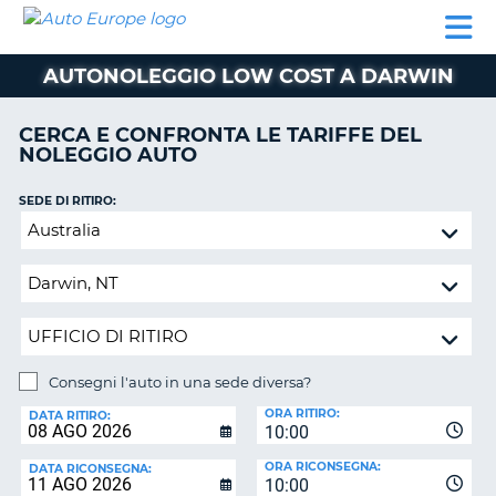
AUTO
NOLEGGIO
NOLEGGIO
NOLEGGIO
PARTNER
AIUTO
EUROPE
AUTO
AUTO
CAMPER
AUTONOLEGGIO LOW COST A DARWIN
NOLEGGIO
CAMPER
CERCA E CONFRONTA LE TARIFFE DEL
PARTNER
NOLEGGIO AUTO
NE
AIUTO
SEDE DI RITIRO:
IL
Consegni
MIO
l'auto
ACCOUNT
in
GESTISCI
una
PRENOTAZIONE
sede
diversa?
ITALIA
Consegni l'auto in una sede diversa?
SEDE
ORA RITIRO:
DI
DATA RITIRO:
10:00
RICONSEGNA:
ORA RICONSEGNA:
DATA RICONSEGNA:
10:00