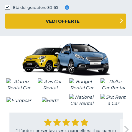
Età del guidatore 30-65
VEDI OFFERTE
"
L'auto si presentava senza cappelliera il cui gancio
T