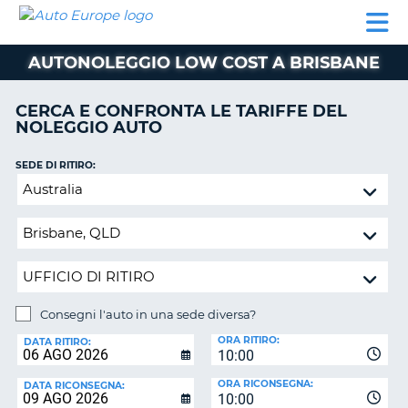
AUTO
NOLEGGIO
NOLEGGIO
NOLEGGIO
PARTNER
AIUTO
EUROPE
AUTO
AUTO
CAMPER
AUTONOLEGGIO LOW COST A BRISBANE
NOLEGGIO
CAMPER
CERCA E CONFRONTA LE TARIFFE DEL
PARTNER
NOLEGGIO AUTO
NE
AIUTO
SEDE DI RITIRO:
IL
Consegni
MIO
l'auto
ACCOUNT
in
GESTISCI
una
PRENOTAZIONE
sede
diversa?
ITALIA
Consegni l'auto in una sede diversa?
SEDE
ORA RITIRO:
DI
DATA RITIRO:
10:00
RICONSEGNA:
ORA RICONSEGNA:
DATA RICONSEGNA:
10:00