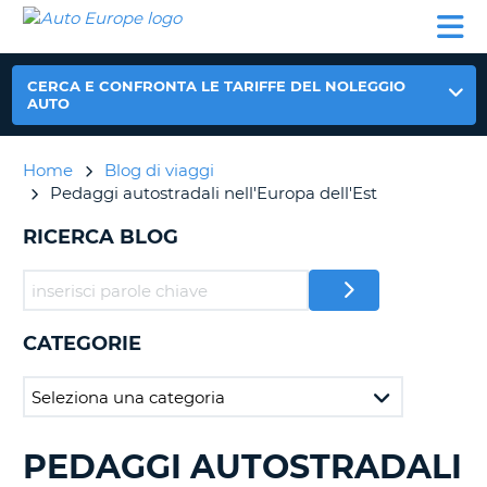
AUTO
NOLEGGIO
NOLEGGIO
NOLEGGIO
PARTNER
AIUTO
EUROPE
AUTO
AUTO
CAMPER
NOLEGGIO
CERCA E CONFRONTA LE TARIFFE DEL NOLEGGIO
CAMPER
AUTO
PARTNER
NE
Home
Blog di viaggi
AIUTO
Pedaggi autostradali nell'Europa dell'Est
IL
MIO
RICERCA BLOG
ACCOUNT
GESTISCI
PRENOTAZIONE
CATEGORIE
ITALIA
PEDAGGI AUTOSTRADALI
RICERCA
BLOG