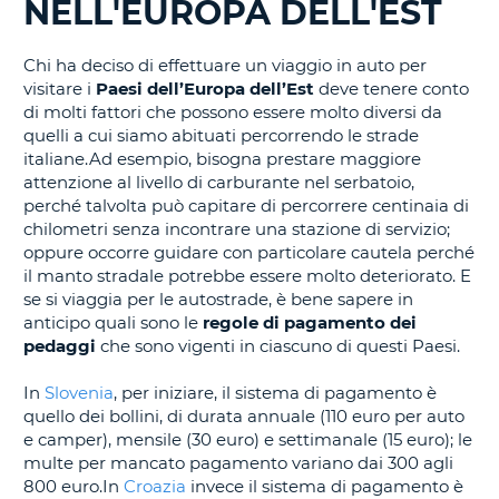
NELL'EUROPA DELL'EST
IN
CORSO......
Chi ha deciso di effettuare un viaggio in auto per
visitare i
Paesi dell’Europa dell’Est
deve tenere conto
di molti fattori che possono essere molto diversi da
quelli a cui siamo abituati percorrendo le strade
italiane.Ad esempio, bisogna prestare maggiore
attenzione al livello di carburante nel serbatoio,
perché talvolta può capitare di percorrere centinaia di
chilometri senza incontrare una stazione di servizio;
oppure occorre guidare con particolare cautela perché
il manto stradale potrebbe essere molto deteriorato. E
se si viaggia per le autostrade, è bene sapere in
anticipo quali sono le
regole di pagamento dei
pedaggi
che sono vigenti in ciascuno di questi Paesi.
In
Slovenia
, per iniziare, il sistema di pagamento è
quello dei bollini, di durata annuale (110 euro per auto
e camper), mensile (30 euro) e settimanale (15 euro); le
multe per mancato pagamento variano dai 300 agli
800 euro.In
Croazia
invece il sistema di pagamento è
T