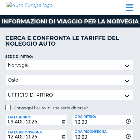
AUTO
NOLEGGIO
NOLEGGIO
NOLEGGIO
PARTNER
AIUTO
EUROPE
AUTO
AUTO
CAMPER
INFORMAZIONI DI VIAGGIO PER LA NORVEGIA
NOLEGGIO
CAMPER
CERCA E CONFRONTA LE TARIFFE DEL
PARTNER
NOLEGGIO AUTO
NE
AIUTO
SEDE DI RITIRO:
IL
Consegni
MIO
l'auto
ACCOUNT
in
GESTISCI
una
PRENOTAZIONE
sede
diversa?
ITALIA
Consegni l'auto in una sede diversa?
SEDE
ORA RITIRO:
DI
DATA RITIRO:
10:00
RICONSEGNA:
ORA RICONSEGNA:
DATA RICONSEGNA:
10:00