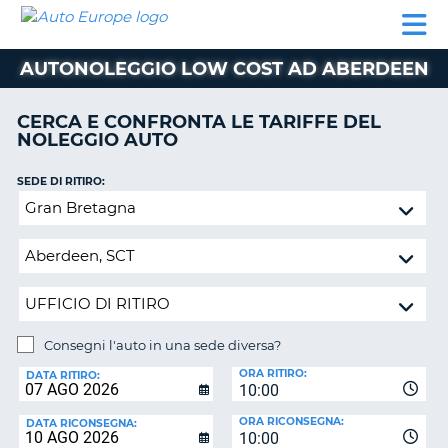
AUTO
NOLEGGIO
NOLEGGIO
NOLEGGIO
PARTNER
AIUTO
EUROPE
AUTO
AUTO
CAMPER
AUTONOLEGGIO LOW COST AD ABERDEEN
NOLEGGIO
CAMPER
CERCA E CONFRONTA LE TARIFFE DEL
PARTNER
NOLEGGIO AUTO
NE
AIUTO
SEDE DI RITIRO:
IL
Consegni
MIO
l'auto
ACCOUNT
in
GESTISCI
una
PRENOTAZIONE
sede
diversa?
ITALIA
Consegni l'auto in una sede diversa?
SEDE
ORA RITIRO:
DI
DATA RITIRO:
10:00
RICONSEGNA:
ORA RICONSEGNA:
DATA RICONSEGNA:
10:00