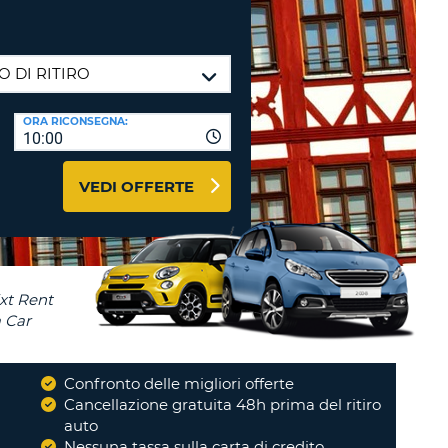
RI
O
I VIAGGIO E AFFILIATI
WEB
LOGIN
RE
LO
ORA RICONSEGNA:
TO
A
10:00
RD
RE
VEDI OFFERTE
LO
O
O
RE
Confronto delle migliori offerte
i
Cancellazione gratuita 48h prima del ritiro
auto
Nessuna tassa sulla carta di credito