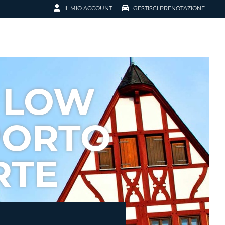
IL MIO ACCOUNT
GESTISCI PRENOTAZIONE
SCI LA
OTAZIONE
IRIZZO EMAIL
IL
 LOW
D
I VOUCHER
PORTO
ENOTAZIONE
RTE
ICATO LA TUA PASSWORD?
NOTAZIONI PIÙ VELOCI
A UN ACCOUNT