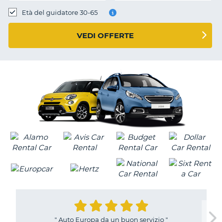
Età del guidatore 30-65
VEDI OFFERTE
"
Auto Europa da un buon servizio
"
T