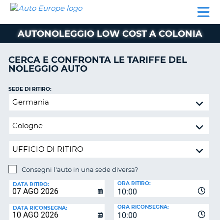
AUTO
NOLEGGIO
NOLEGGIO
NOLEGGIO
PARTNER
AIUTO
EUROPE
AUTO
AUTO
CAMPER
AUTONOLEGGIO LOW COST A COLONIA
NOLEGGIO
CAMPER
CERCA E CONFRONTA LE TARIFFE DEL
PARTNER
NOLEGGIO AUTO
NE
AIUTO
SEDE DI RITIRO:
IL
Consegni
MIO
l'auto
ACCOUNT
in
GESTISCI
una
PRENOTAZIONE
sede
diversa?
ITALIA
Consegni l'auto in una sede diversa?
SEDE
ORA RITIRO:
DI
DATA RITIRO:
10:00
RICONSEGNA:
ORA RICONSEGNA:
DATA RICONSEGNA:
10:00