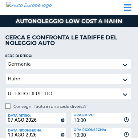
AUTO
NOLEGGIO
NOLEGGIO
NOLEGGIO
PARTNER
AIUTO
EUROPE
AUTO
AUTO
CAMPER
AUTONOLEGGIO LOW COST A HAHN
NOLEGGIO
CAMPER
CERCA E CONFRONTA LE TARIFFE DEL
PARTNER
NOLEGGIO AUTO
NE
AIUTO
SEDE DI RITIRO:
IL
Consegni
MIO
l'auto
ACCOUNT
in
GESTISCI
una
PRENOTAZIONE
sede
diversa?
ITALIA
Consegni l'auto in una sede diversa?
SEDE
ORA RITIRO:
DI
DATA RITIRO:
10:00
RICONSEGNA:
ORA RICONSEGNA:
DATA RICONSEGNA:
10:00