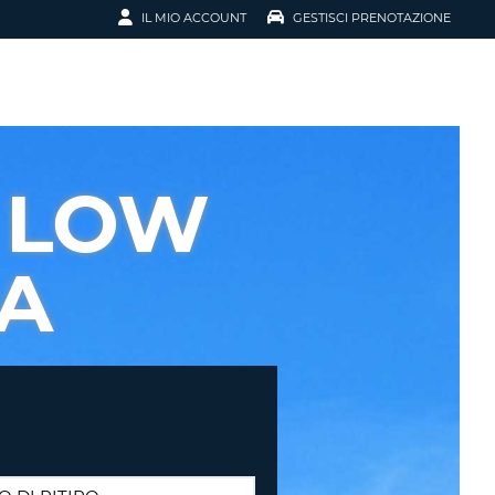
IL MIO ACCOUNT
GESTISCI PRENOTAZIONE
SCI LA
OTAZIONE
IRIZZO EMAIL
IL
 LOW
D
I VOUCHER
IA
ENOTAZIONE
ICATO LA TUA PASSWORD?
NOTAZIONI PIÙ VELOCI
A UN ACCOUNT