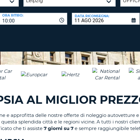
CARATTE
NUOVA
ALMEN
AGENZIE D
PASSWORD
ORA RITIRO:
DATA RICONSEGNA:
UN
10:00
CARATTE
MAIUSCO
ALMEN
MODIFIC
PASSWO
UN
CARATTE
MINUSCO
CANCEL
ALMEN
UN
NUMERO
ALMEN
PSIA AL MIGLIOR PREZ
UN
CARATTE
SPECIALE
e approfitta delle nostre offerte di noleggio autovetture e d
uesta splendida città e le regioni vicine. A tutti i nostri clie
cato che ti assiste
7 giorni su 7
e sempre raggiungibile tel