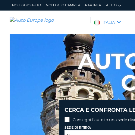
NOLEGGIO AUTO
NOLEGGIO CAMPER
PARTNER
AIUTO
AUTO
ITALIA
EUROPE
NOLEGGIO
AUTO
AUT
NOLEGGIO
CAMPER
C
PARTNER
AIUTO
IL
GESTISCI
MIO
PRENOTAZIONE
ACCOUNT
ITALIA
CERCA E CONFRONTA LE
Consegni l'auto in una sede div
SEDE DI RITIRO: