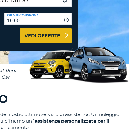
RI
O
I VIAGGIO E AFFILIATI
ORA RICONSEGNA:
WEB
10:00
LOGIN
RE
LO
VEDI OFFERTE
TO
A
RD
RE
LO
O
O
ZO
RE
el nostro ottimo servizio di assistenza. Un noleggio
nti offriamo un´
assistenza personalizzata per il
efonicamente.