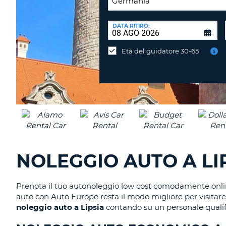
SEDE
DI
DATA RITIRO:
Consegni
RICONSEGNA:
l'auto
Età del guidatore 30-65
in
una
sede
diversa?
NOLEGGIO AUTO A LI
Prenota il tuo autonoleggio low cost comodamente online 
auto con Auto Europe resta il modo migliore per visitare q
noleggio auto a Lipsia
contando su un personale qualifi