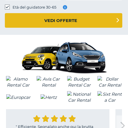
Età del guidatore 30-65
VEDI OFFERTE
ficiente. Segnalato anche qui la brutta
T