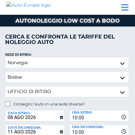
AUTO
NOLEGGIO
NOLEGGIO
NOLEGGIO
PARTNER
AIUTO
EUROPE
AUTO
AUTO
CAMPER
AUTONOLEGGIO LOW COST A BODO
NOLEGGIO
CAMPER
CERCA E CONFRONTA LE TARIFFE DEL
PARTNER
NOLEGGIO AUTO
NE
AIUTO
SEDE DI RITIRO:
IL
Consegni
MIO
l'auto
ACCOUNT
in
GESTISCI
una
PRENOTAZIONE
sede
diversa?
ITALIA
Consegni l'auto in una sede diversa?
SEDE
ORA RITIRO:
DI
DATA RITIRO:
10:00
RICONSEGNA:
ORA RICONSEGNA:
DATA RICONSEGNA:
10:00