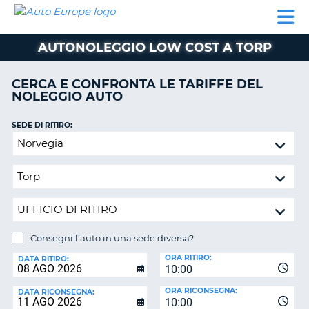
AUTO
NOLEGGIO
NOLEGGIO
NOLEGGIO
PARTNER
AIUTO
EUROPE
AUTO
AUTO
CAMPER
AUTONOLEGGIO LOW COST A TORP
NOLEGGIO
CAMPER
CERCA E CONFRONTA LE TARIFFE DEL
PARTNER
NOLEGGIO AUTO
NE
AIUTO
SEDE DI RITIRO:
IL
Consegni
MIO
l'auto
ACCOUNT
in
GESTISCI
una
PRENOTAZIONE
sede
diversa?
ITALIA
Consegni l'auto in una sede diversa?
SEDE
ORA RITIRO:
DI
DATA RITIRO:
10:00
RICONSEGNA:
ORA RICONSEGNA:
DATA RICONSEGNA:
10:00