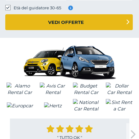
Età del guidatore 30-65
VEDI OFFERTE
"
TUTTO OK
"
T