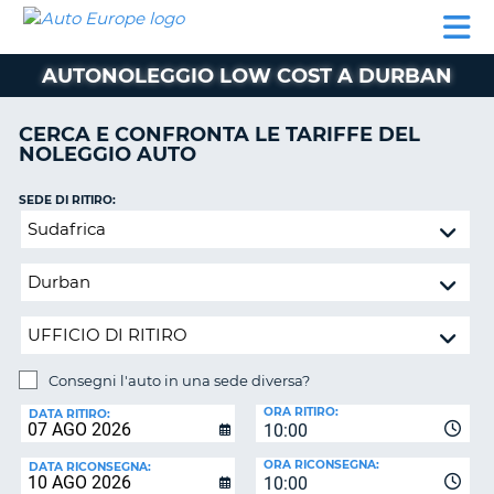
AUTO
NOLEGGIO
NOLEGGIO
NOLEGGIO
PARTNER
AIUTO
EUROPE
AUTO
AUTO
CAMPER
AUTONOLEGGIO LOW COST A DURBAN
NOLEGGIO
CAMPER
CERCA E CONFRONTA LE TARIFFE DEL
PARTNER
NOLEGGIO AUTO
NE
AIUTO
SEDE DI RITIRO:
IL
Consegni
MIO
l'auto
ACCOUNT
in
GESTISCI
una
PRENOTAZIONE
sede
diversa?
ITALIA
Consegni l'auto in una sede diversa?
SEDE
ORA RITIRO:
DI
DATA RITIRO:
10:00
RICONSEGNA:
ORA RICONSEGNA:
DATA RICONSEGNA:
10:00