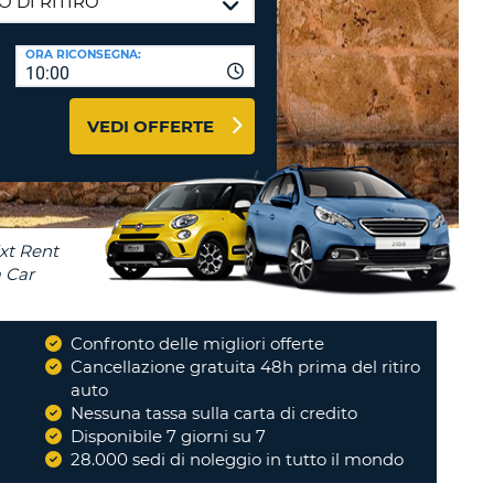
RI
O
I VIAGGIO E AFFILIATI
ORA RICONSEGNA:
WEB
10:00
LOGIN
RE
LO
VEDI OFFERTE
TO
A
RD
RE
LO
O
O
Confronto delle migliori offerte
i
Cancellazione gratuita 48h prima del ritiro
RE
auto
Nessuna tassa sulla carta di credito
Disponibile 7 giorni su 7
28.000 sedi di noleggio in tutto il mondo