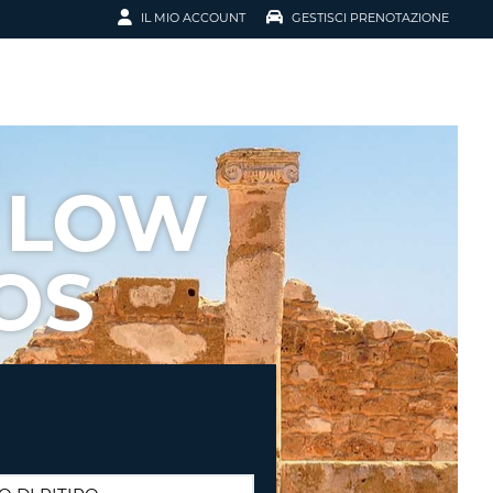
IL MIO ACCOUNT
GESTISCI PRENOTAZIONE
SCI LA
OTAZIONE
IRIZZO EMAIL
IL
 LOW
D
I VOUCHER
OS
ENOTAZIONE
ICATO LA TUA PASSWORD?
NOTAZIONI PIÙ VELOCI
A UN ACCOUNT