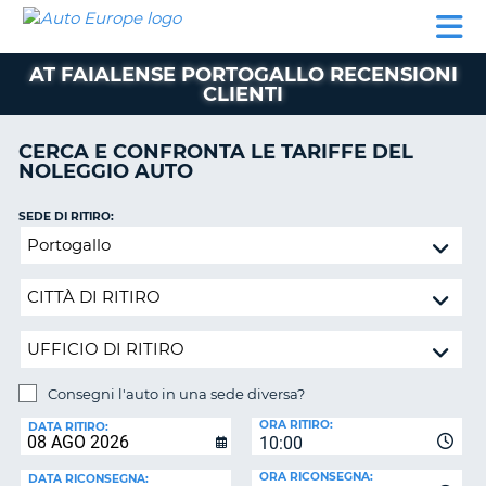
AUTO
NOLEGGIO
NOLEGGIO
NOLEGGIO
PARTNER
AIUTO
EUROPE
AUTO
AUTO
CAMPER
AT FAIALENSE PORTOGALLO RECENSIONI
NOLEGGIO
CLIENTI
CAMPER
PARTNER
CERCA E CONFRONTA LE TARIFFE DEL
NE
NOLEGGIO AUTO
AIUTO
IL
SEDE DI RITIRO:
MIO
Consegni
ACCOUNT
l'auto
in
GESTISCI
una
PRENOTAZIONE
sede
ITALIA
diversa?
Consegni l'auto in una sede diversa?
SEDE
ORA RITIRO:
DI
DATA RITIRO:
10:00
RICONSEGNA:
ORA RICONSEGNA:
DATA RICONSEGNA: