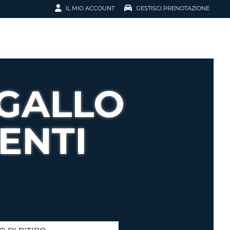
IL MIO ACCOUNT
GESTISCI PRENOTAZIONE
SCI LA
OTAZIONE
IRIZZO EMAIL
IL
GALLO
D
I VOUCHER
ENTI
ENOTAZIONE
ICATO LA TUA PASSWORD?
NOTAZIONI PIÙ VELOCI
A UN ACCOUNT