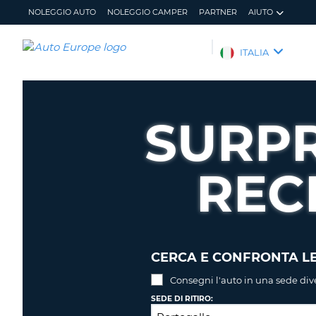
NOLEGGIO AUTO
NOLEGGIO CAMPER
PARTNER
AIUTO
AUTO
ITALIA
EUROPE
NOLEGGIO
AUTO
SURP
NOLEGGIO
CAMPER
REC
PARTNER
AIUTO
IL
GESTISCI
MIO
PRENOTAZIONE
ACCOUNT
ITALIA
CERCA E CONFRONTA LE
Consegni l'auto in una sede div
SEDE DI RITIRO: