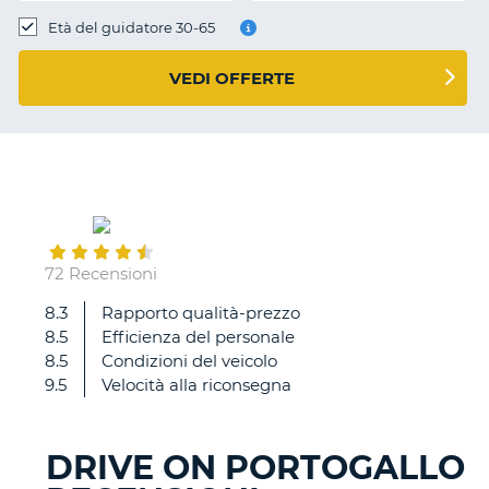
Età del guidatore 30-65
VEDI OFFERTE
August
15
72 Recensioni
8.3
Rapporto qualità-prezzo
Ad
8.5
Efficienza del personale
blu
8.5
Condizioni del veicolo
esaurito
9.5
Velocità alla riconsegna
dopo
pochi
chilometri
DRIVE ON PORTOGALLO
e
T