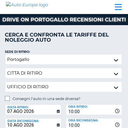
AUTO
NOLEGGIO
NOLEGGIO
NOLEGGIO
PARTNER
AIUTO
EUROPE
AUTO
AUTO
CAMPER
DRIVE ON PORTOGALLO RECENSIONI CLIENTI
NOLEGGIO
CAMPER
CERCA E CONFRONTA LE TARIFFE DEL
PARTNER
NOLEGGIO AUTO
NE
AIUTO
SEDE DI RITIRO:
IL
Consegni
MIO
l'auto
ACCOUNT
in
GESTISCI
una
PRENOTAZIONE
sede
diversa?
ITALIA
Consegni l'auto in una sede diversa?
SEDE
ORA RITIRO:
DI
DATA RITIRO:
10:00
RICONSEGNA:
ORA RICONSEGNA:
DATA RICONSEGNA:
10:00