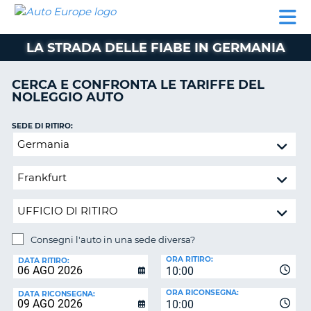
AUTO
NOLEGGIO
NOLEGGIO
NOLEGGIO
PARTNER
AIUTO
EUROPE
AUTO
AUTO
CAMPER
LA STRADA DELLE FIABE IN GERMANIA
NOLEGGIO
CAMPER
CERCA E CONFRONTA LE TARIFFE DEL
PARTNER
NOLEGGIO AUTO
NE
AIUTO
SEDE DI RITIRO:
IL
Consegni
MIO
l'auto
ACCOUNT
in
GESTISCI
una
PRENOTAZIONE
sede
diversa?
ITALIA
Consegni l'auto in una sede diversa?
SEDE
ORA RITIRO:
DI
DATA RITIRO:
10:00
RICONSEGNA:
ORA RICONSEGNA:
DATA RICONSEGNA:
10:00