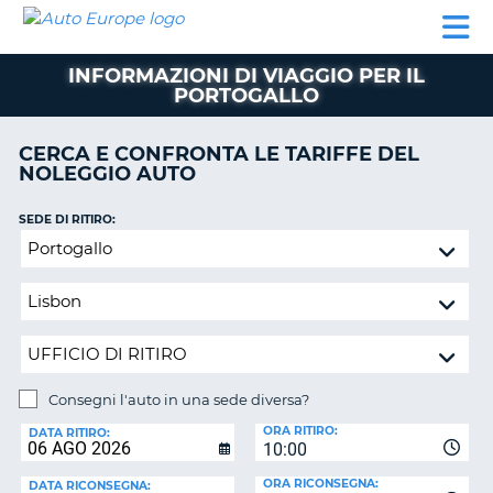
AUTO
NOLEGGIO
NOLEGGIO
NOLEGGIO
PARTNER
AIUTO
EUROPE
AUTO
AUTO
CAMPER
INFORMAZIONI DI VIAGGIO PER IL
NOLEGGIO
PORTOGALLO
CAMPER
PARTNER
CERCA E CONFRONTA LE TARIFFE DEL
NE
NOLEGGIO AUTO
AIUTO
IL
SEDE DI RITIRO:
MIO
Consegni
ACCOUNT
l'auto
in
GESTISCI
una
PRENOTAZIONE
sede
ITALIA
diversa?
Consegni l'auto in una sede diversa?
SEDE
ORA RITIRO:
DI
DATA RITIRO:
10:00
RICONSEGNA:
ORA RICONSEGNA:
DATA RICONSEGNA: