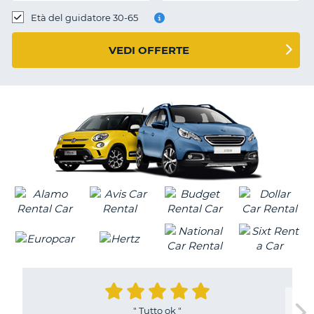
Età del guidatore 30-65
VEDI OFFERTE
"
Tutto ok
"
T