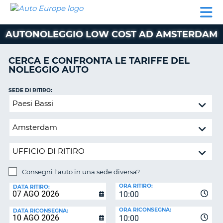
AUTO
NOLEGGIO
NOLEGGIO
NOLEGGIO
PARTNER
AIUTO
EUROPE
AUTO
AUTO
CAMPER
AUTONOLEGGIO LOW COST AD AMSTERDAM
NOLEGGIO
CAMPER
CERCA E CONFRONTA LE TARIFFE DEL
PARTNER
NOLEGGIO AUTO
NE
AIUTO
SEDE DI RITIRO:
IL
Consegni
MIO
l'auto
ACCOUNT
in
GESTISCI
una
PRENOTAZIONE
sede
diversa?
ITALIA
Consegni l'auto in una sede diversa?
SEDE
ORA RITIRO:
DI
DATA RITIRO:
10:00
RICONSEGNA:
ORA RICONSEGNA:
DATA RICONSEGNA:
10:00